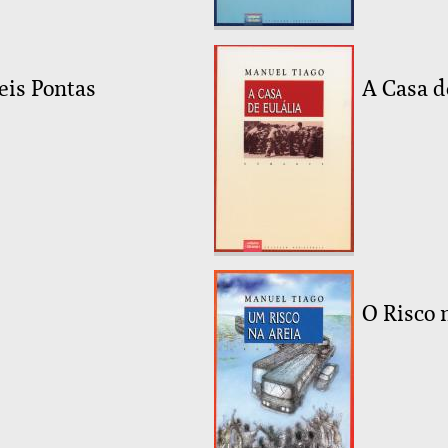
eis Pontas
A Casa d
O Risco 