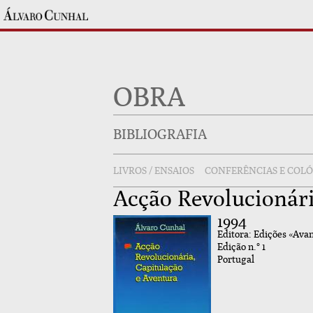
OBRA
BIBLIOGRAFIA
LIVROS / ENSAIOS
CONFERÊNCIAS E COL
Acção Revolucionári
1994
Editora: Edições «Avan
Edição n.° 1
Portugal